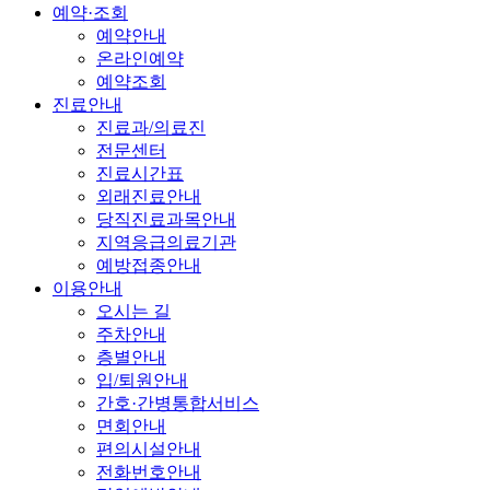
예약·조회
예약안내
온라인예약
예약조회
진료안내
진료과/의료진
전문센터
진료시간표
외래진료안내
당직진료과목안내
지역응급의료기관
예방접종안내
이용안내
오시는 길
주차안내
층별안내
입/퇴원안내
간호·간병통합서비스
면회안내
편의시설안내
전화번호안내