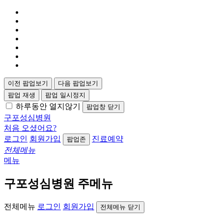
이전 팝업보기
다음 팝업보기
팝업 재생
팝업 일시정지
하루동안 열지않기
팝업창 닫기
구포성심병원
처음 오셨어요?
로그인
회원가입
진료예약
팝업존
전체메뉴
메뉴
구포성심병원 주메뉴
전체메뉴
로그인
회원가입
전체메뉴 닫기