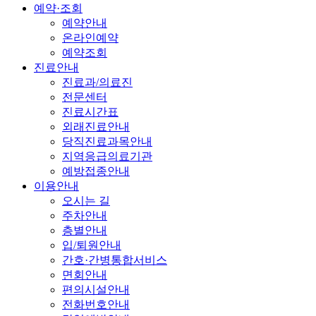
예약·조회
예약안내
온라인예약
예약조회
진료안내
진료과/의료진
전문센터
진료시간표
외래진료안내
당직진료과목안내
지역응급의료기관
예방접종안내
이용안내
오시는 길
주차안내
층별안내
입/퇴원안내
간호·간병통합서비스
면회안내
편의시설안내
전화번호안내