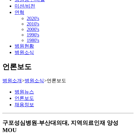
미션/비전
연혁
2020's
2010's
2000's
1990's
1980's
병원현황
병원소식
언론보도
병원소개
>
병원소식
>
언론보도
병원뉴스
언론보도
채용정보
구포성심병원-부산대의대, 지역의료인재 양성
MOU