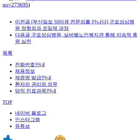
no=273695
)
이전글
[부산일보 닥터큐 전문의를 만나다] 구포성심병
원 정형외과 조일제 과장
다음글
구포성심병원, 실버벨노인복지관 통해 지속적 후
원 실천
목록
전화번호안내
채용정보
제증명 발급안내
환자의 권리와 의무
당직 진료과목안내
TOP
네이버 블로그
인스타그램
유튜브