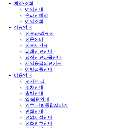
예약·조회
예약안내
온라인예약
예약조회
진료안내
진료과/의료진
전문센터
진료시간표
외래진료안내
당직진료과목안내
지역응급의료기관
예방접종안내
이용안내
오시는 길
주차안내
층별안내
입/퇴원안내
간호·간병통합서비스
면회안내
편의시설안내
전화번호안내