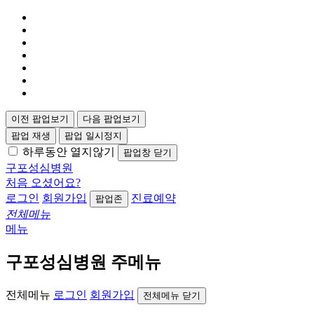
이전 팝업보기
다음 팝업보기
팝업 재생
팝업 일시정지
하루동안 열지않기
팝업창 닫기
구포성심병원
처음 오셨어요?
로그인
회원가입
진료예약
팝업존
전체메뉴
메뉴
구포성심병원 주메뉴
전체메뉴
로그인
회원가입
전체메뉴 닫기