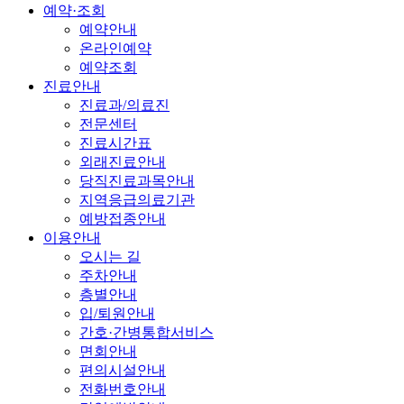
예약·조회
예약안내
온라인예약
예약조회
진료안내
진료과/의료진
전문센터
진료시간표
외래진료안내
당직진료과목안내
지역응급의료기관
예방접종안내
이용안내
오시는 길
주차안내
층별안내
입/퇴원안내
간호·간병통합서비스
면회안내
편의시설안내
전화번호안내