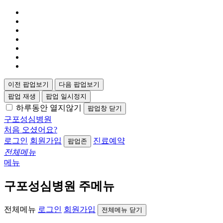
이전 팝업보기
다음 팝업보기
팝업 재생
팝업 일시정지
하루동안 열지않기
팝업창 닫기
구포성심병원
처음 오셨어요?
로그인
회원가입
진료예약
팝업존
전체메뉴
메뉴
구포성심병원 주메뉴
전체메뉴
로그인
회원가입
전체메뉴 닫기