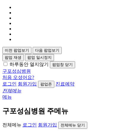
이전 팝업보기
다음 팝업보기
팝업 재생
팝업 일시정지
하루동안 열지않기
팝업창 닫기
구포성심병원
처음 오셨어요?
로그인
회원가입
진료예약
팝업존
전체메뉴
메뉴
구포성심병원 주메뉴
전체메뉴
로그인
회원가입
전체메뉴 닫기