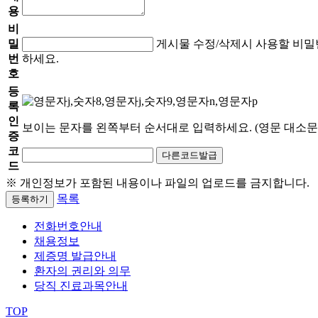
용
비
밀
게시물 수정/삭제시 사용할 비밀
번
하세요.
호
등
록
인
보이는 문자를 왼쪽부터 순서대로 입력하세요.
(영문 대소문
증
코
다른코드발급
드
※ 개인정보가 포함된 내용이나 파일의 업로드를 금지합니다.
목록
등록하기
전화번호안내
채용정보
제증명 발급안내
환자의 권리와 의무
당직 진료과목안내
TOP