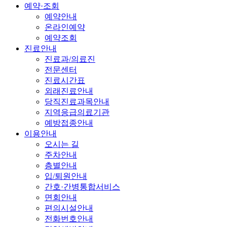
예약·조회
예약안내
온라인예약
예약조회
진료안내
진료과/의료진
전문센터
진료시간표
외래진료안내
당직진료과목안내
지역응급의료기관
예방접종안내
이용안내
오시는 길
주차안내
층별안내
입/퇴원안내
간호·간병통합서비스
면회안내
편의시설안내
전화번호안내