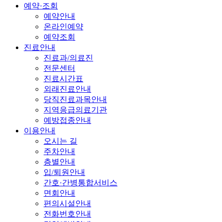
예약·조회
예약안내
온라인예약
예약조회
진료안내
진료과/의료진
전문센터
진료시간표
외래진료안내
당직진료과목안내
지역응급의료기관
예방접종안내
이용안내
오시는 길
주차안내
층별안내
입/퇴원안내
간호·간병통합서비스
면회안내
편의시설안내
전화번호안내