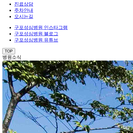
진료상담
주차안내
오시는길
구포성심병원 인스타그램
구포성심병원 블로그
구포성심병원 유튜브
TOP
병원소식