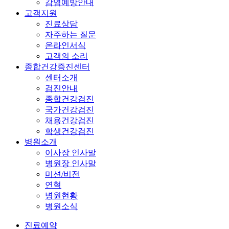
감염예방안내
고객지원
진료상담
자주하는 질문
온라인서식
고객의 소리
종합건강증진센터
센터소개
검진안내
종합건강검진
국가건강검진
채용건강검진
학생건강검진
병원소개
이사장 인사말
병원장 인사말
미션/비전
연혁
병원현황
병원소식
진료예약