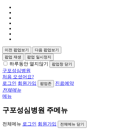
이전 팝업보기
다음 팝업보기
팝업 재생
팝업 일시정지
하루동안 열지않기
팝업창 닫기
구포성심병원
처음 오셨어요?
로그인
회원가입
진료예약
팝업존
전체메뉴
메뉴
구포성심병원 주메뉴
전체메뉴
로그인
회원가입
전체메뉴 닫기