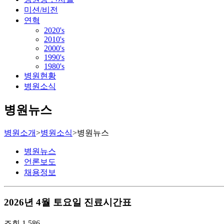
미션/비전
연혁
2020's
2010's
2000's
1990's
1980's
병원현황
병원소식
병원뉴스
병원소개
>
병원소식
>
병원뉴스
병원뉴스
언론보도
채용정보
2026년 4월 토요일 진료시간표
조회
1,586