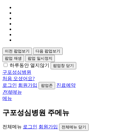
이전 팝업보기
다음 팝업보기
팝업 재생
팝업 일시정지
하루동안 열지않기
팝업창 닫기
구포성심병원
처음 오셨어요?
로그인
회원가입
진료예약
팝업존
전체메뉴
메뉴
구포성심병원 주메뉴
전체메뉴
로그인
회원가입
전체메뉴 닫기