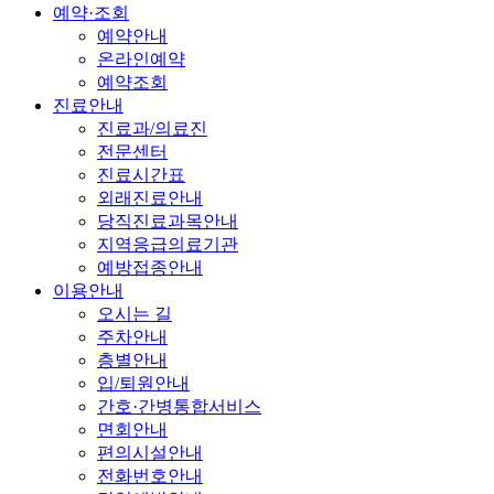
예약·조회
예약안내
온라인예약
예약조회
진료안내
진료과/의료진
전문센터
진료시간표
외래진료안내
당직진료과목안내
지역응급의료기관
예방접종안내
이용안내
오시는 길
주차안내
층별안내
입/퇴원안내
간호·간병통합서비스
면회안내
편의시설안내
전화번호안내