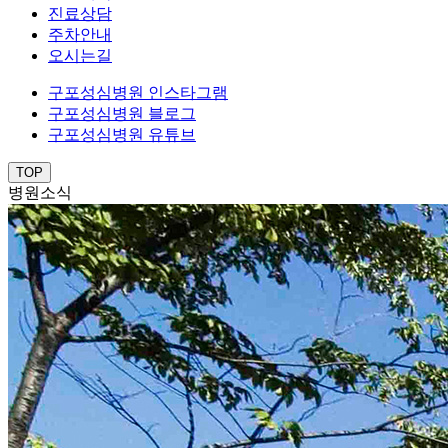
진료상담
주차안내
오시는길
구포성심병원 인스타그램
구포성심병원 블로그
구포성심병원 유튜브
TOP
병원소식