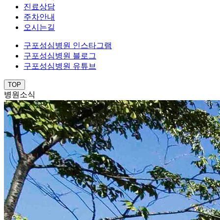
진료상담
주차안내
오시는길
구포성심병원 인스타그램
구포성심병원 블로그
구포성심병원 유튜브
TOP
병원소식