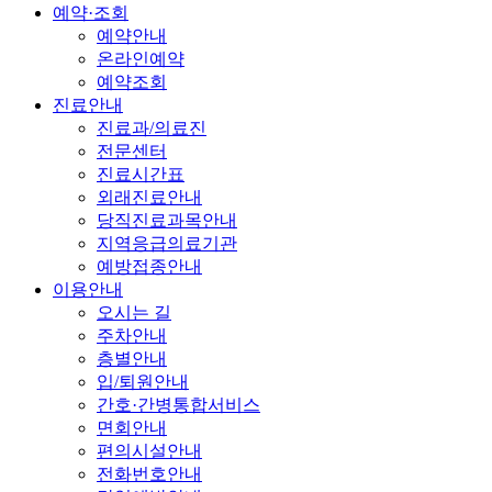
예약·조회
예약안내
온라인예약
예약조회
진료안내
진료과/의료진
전문센터
진료시간표
외래진료안내
당직진료과목안내
지역응급의료기관
예방접종안내
이용안내
오시는 길
주차안내
층별안내
입/퇴원안내
간호·간병통합서비스
면회안내
편의시설안내
전화번호안내