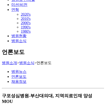
미션/비전
연혁
2020's
2010's
2000's
1990's
1980's
병원현황
병원소식
언론보도
병원소개
>
병원소식
>
언론보도
병원뉴스
언론보도
채용정보
구포성심병원-부산대의대, 지역의료인재 양성
MOU