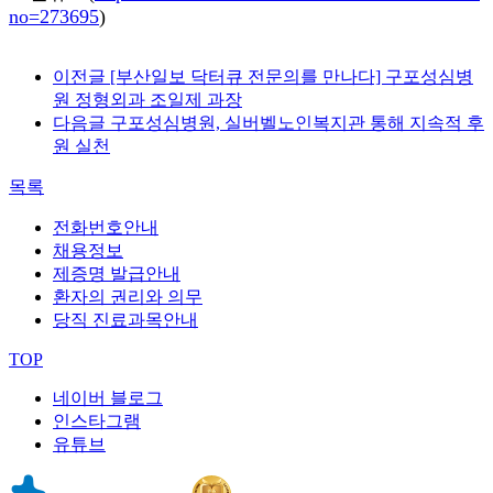
no=273695
)
이전글
[부산일보 닥터큐 전문의를 만나다] 구포성심병
원 정형외과 조일제 과장
다음글
구포성심병원, 실버벨노인복지관 통해 지속적 후
원 실천
목록
전화번호안내
채용정보
제증명 발급안내
환자의 권리와 의무
당직 진료과목안내
TOP
네이버 블로그
인스타그램
유튜브