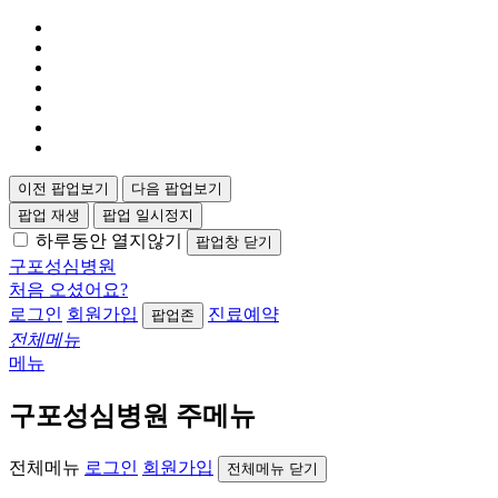
이전 팝업보기
다음 팝업보기
팝업 재생
팝업 일시정지
하루동안 열지않기
팝업창 닫기
구포성심병원
처음 오셨어요?
로그인
회원가입
진료예약
팝업존
전체메뉴
메뉴
구포성심병원 주메뉴
전체메뉴
로그인
회원가입
전체메뉴 닫기