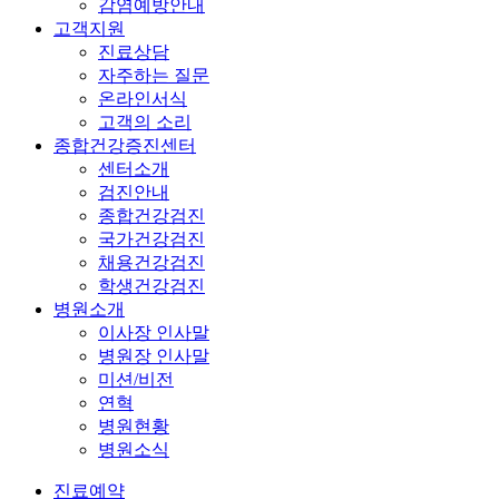
감염예방안내
고객지원
진료상담
자주하는 질문
온라인서식
고객의 소리
종합건강증진센터
센터소개
검진안내
종합건강검진
국가건강검진
채용건강검진
학생건강검진
병원소개
이사장 인사말
병원장 인사말
미션/비전
연혁
병원현황
병원소식
진료예약