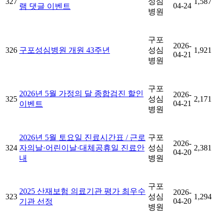
327
성심
1,587
04-24
램 댓글 이벤트
병원
구포
2026-
326
구포성심병원 개원 43주년
성심
1,921
04-21
병원
구포
2026년 5월 가정의 달 종합검진 할인
2026-
325
성심
2,171
04-21
이벤트
병원
2026년 5월 토요일 진료시간표 / 근로
구포
2026-
324
자의날·어린이날·대체공휴일 진료안
성심
2,381
04-20
내
병원
구포
2025 산재보험 의료기관 평가 최우수
2026-
323
성심
1,294
04-20
기관 선정
병원