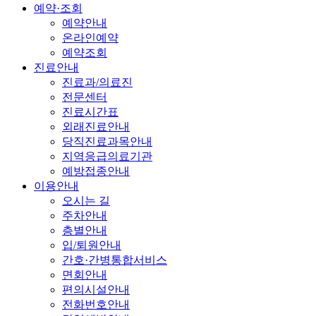
예약·조회
예약안내
온라인예약
예약조회
진료안내
진료과/의료진
전문센터
진료시간표
외래진료안내
당직진료과목안내
지역응급의료기관
예방접종안내
이용안내
오시는 길
주차안내
층별안내
입/퇴원안내
간호·간병통합서비스
면회안내
편의시설안내
전화번호안내