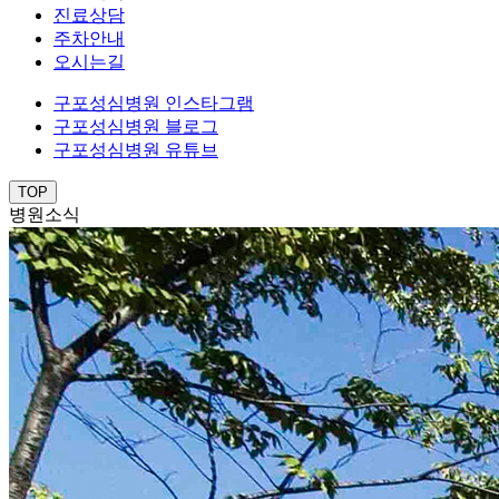
진료상담
주차안내
오시는길
구포성심병원 인스타그램
구포성심병원 블로그
구포성심병원 유튜브
TOP
병원소식