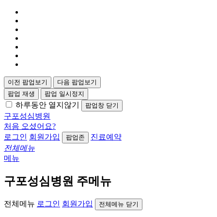
이전 팝업보기
다음 팝업보기
팝업 재생
팝업 일시정지
하루동안 열지않기
팝업창 닫기
구포성심병원
처음 오셨어요?
로그인
회원가입
진료예약
팝업존
전체메뉴
메뉴
구포성심병원 주메뉴
전체메뉴
로그인
회원가입
전체메뉴 닫기