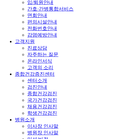
입/퇴원안내
간호·간병통합서비스
면회안내
편의시설안내
전화번호안내
감염예방안내
고객지원
진료상담
자주하는 질문
온라인서식
고객의 소리
종합건강증진센터
센터소개
검진안내
종합건강검진
국가건강검진
채용건강검진
학생건강검진
병원소개
이사장 인사말
병원장 인사말