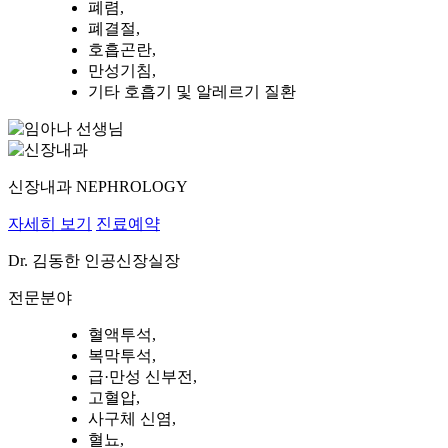
폐렴,
폐결절,
호흡곤란,
만성기침,
기타 호흡기 및 알레르기 질환
신장내과
NEPHROLOGY
자세히 보기
진료예약
Dr.
김동한
인공신장실장
전문분야
혈액투석,
복막투석,
급·만성 신부전,
고혈압,
사구체 신염,
혈뇨,