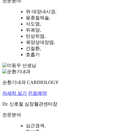
전문분야
위·대장내시경,
용종절제술,
식도염,
위궤양,
만성위염,
궤양성대장염,
간질환,
호흡기
순환기내과
CARDIOLOGY
자세히 보기
진료예약
Dr.
신호철
심장혈관센터장
전문분야
심근경색,