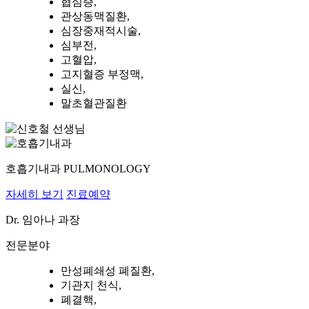
협심증,
관상동맥질환,
심장중재적시술,
심부전,
고혈압,
고지혈증 부정맥,
실신,
말초혈관질환
호흡기내과
PULMONOLOGY
자세히 보기
진료예약
Dr.
임아나
과장
전문분야
만성폐쇄성 폐질환,
기관지 천식,
폐결핵,