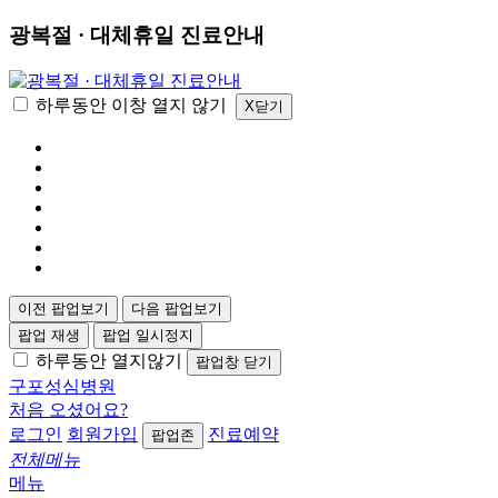
광복절 · 대체휴일 진료안내
하루동안 이창 열지 않기
X닫기
이전 팝업보기
다음 팝업보기
팝업 재생
팝업 일시정지
하루동안 열지않기
팝업창 닫기
구포성심병원
처음 오셨어요?
로그인
회원가입
진료예약
팝업존
전체메뉴
메뉴