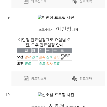
의료진소개
진료예약
이민정
소화기내과
과장
이민정 진료일정표로 요일별 오
전, 오후 진료일정 안내
월
화
수
목
금
토
전화
문
오전
검사
진료
검사
진료
검사
의
오후
진료
진료
검사
진료
의료진소개
진료예약
신호철