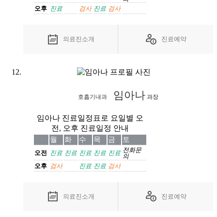
오후
진료
검사
진료
검사
의료진소개
진료예약
임아나
호흡기내과
과장
임아나 진료일정표로 요일별 오
전, 오후 진료일정 안내
월
화
수
목
금
토
전화
문
오전
진료
진료
진료
진료
진료
의
오후
검사
진료
진료
검사
의료진소개
진료예약