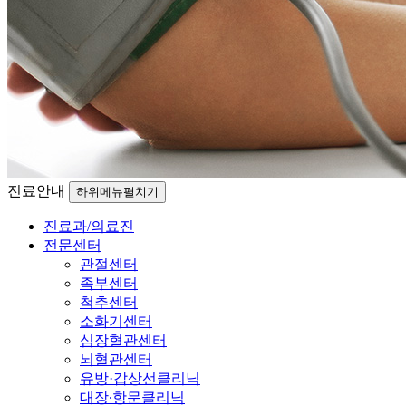
진료안내
하위메뉴펼치기
진료과/의료진
전문센터
관절센터
족부센터
척추센터
소화기센터
심장혈관센터
뇌혈관센터
유방·갑상선클리닉
대장∙항문클리닉