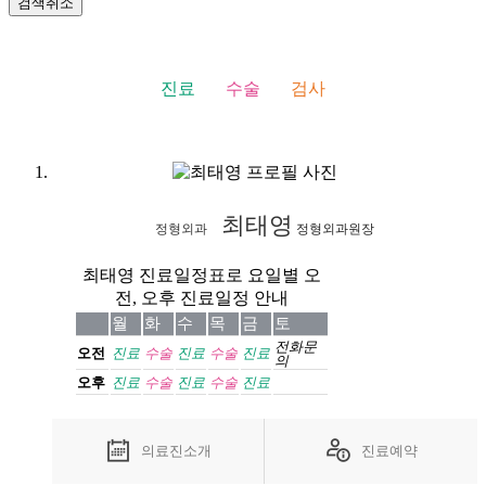
검색취소
진료
수술
검사
최태영
정형외과
정형외과원장
최태영 진료일정표로 요일별 오
전, 오후 진료일정 안내
월
화
수
목
금
토
전화
문
오전
진료
수술
진료
수술
진료
의
오후
진료
수술
진료
수술
진료
의료진소개
진료예약