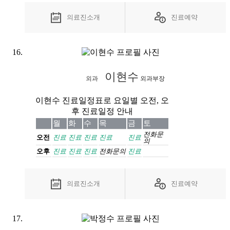
의료진소개
진료예약
이현수
외과
외과부장
이현수 진료일정표로 요일별 오전, 오
후 진료일정 안내
월
화
수
목
금
토
전화
문
오전
진료
진료
진료
진료
진료
의
오후
진료
진료
진료
전화
문의
진료
의료진소개
진료예약