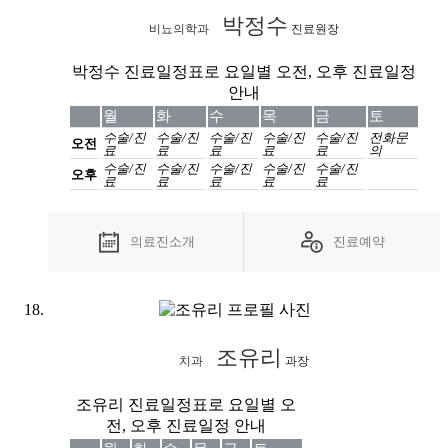
박정수
비뇨의학과
진료원장
박정수 진료일정표로 요일별 오전, 오후 진료일정
안내
월
화
수
목
금
토
수술/진
수술/진
수술/진
수술/진
수술/진
전화
문
오전
료
료
료
료
료
의
수술/진
수술/진
수술/진
수술/진
수술/진
오후
료
료
료
료
료
의료진소개
진료예약
조유리
치과
과장
조유리 진료일정표로 요일별 오
전, 오후 진료일정 안내