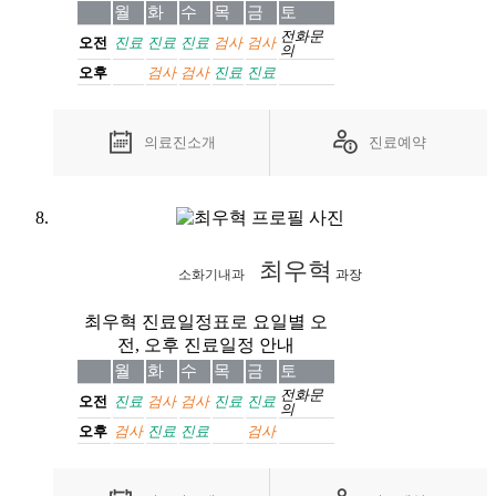
월
화
수
목
금
토
전화
문
오전
진료
진료
진료
검사
검사
의
오후
검사
검사
진료
진료
의료진소개
진료예약
최우혁
소화기내과
과장
최우혁 진료일정표로 요일별 오
전, 오후 진료일정 안내
월
화
수
목
금
토
전화
문
오전
진료
검사
검사
진료
진료
의
오후
검사
진료
진료
검사