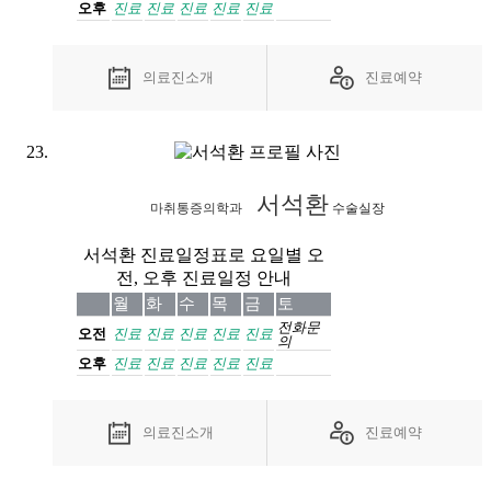
오후
진료
진료
진료
진료
진료
의료진소개
진료예약
서석환
마취통증의학과
수술실장
서석환 진료일정표로 요일별 오
전, 오후 진료일정 안내
월
화
수
목
금
토
전화
문
오전
진료
진료
진료
진료
진료
의
오후
진료
진료
진료
진료
진료
의료진소개
진료예약