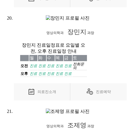
장민지
영상의학과
과장
장민지 진료일정표로 요일별 오
전, 오후 진료일정 안내
월
화
수
목
금
토
전화
문
오전
진료
진료
진료
진료
진료
의
오후
진료
진료
진료
진료
진료
의료진소개
진료예약
조제영
영상의학과
과장