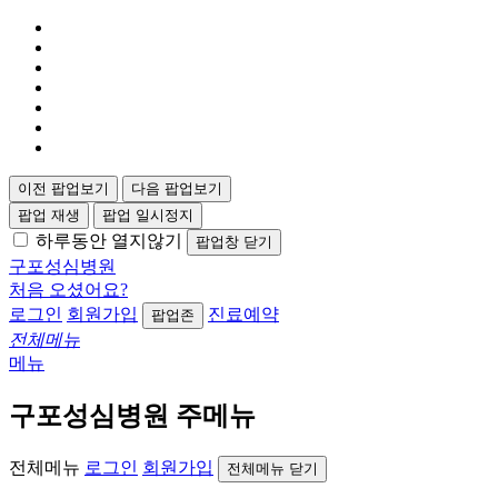
이전 팝업보기
다음 팝업보기
팝업 재생
팝업 일시정지
하루동안 열지않기
팝업창 닫기
구포성심병원
처음 오셨어요?
로그인
회원가입
진료예약
팝업존
전체메뉴
메뉴
구포성심병원 주메뉴
전체메뉴
로그인
회원가입
전체메뉴 닫기