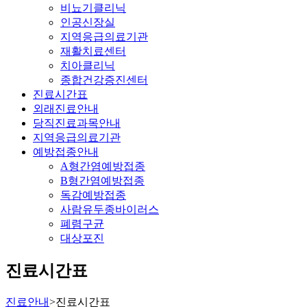
비뇨기클리닉
인공신장실
지역응급의료기관
재활치료센터
치아클리닉
종합건강증진센터
진료시간표
외래진료안내
당직진료과목안내
지역응급의료기관
예방접종안내
A형간염예방접종
B형간염예방접종
독감예방접종
사람유두종바이러스
폐렴구균
대상포진
진료시간표
진료안내
>
진료시간표