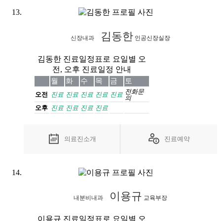
김동한
신장내과
인공신장실장
김동한 진료일정표로 요일별 오
전, 오후 진료일정 안내
월
화
수
목
금
토
전화
문
오전
진료
진료
진료
진료
진료
의
오후
진료
진료
진료
진료
의료진소개
진료예약
이용규
내분비내과
교육부장
이용규 진료일정표로 요일별 오