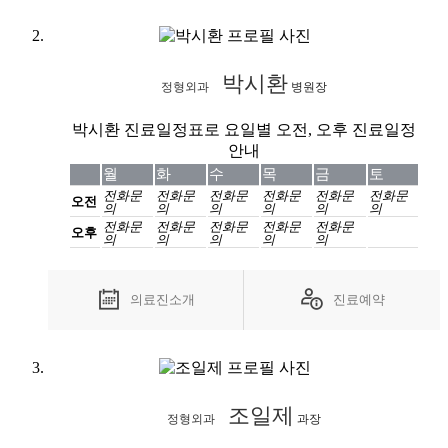
박시환
정형외과
병원장
박시환 진료일정표로 요일별 오전, 오후 진료일정
안내
월
화
수
목
금
토
전화
문
전화
문
전화
문
전화
문
전화
문
전화
문
오전
의
의
의
의
의
의
전화
문
전화
문
전화
문
전화
문
전화
문
오후
의
의
의
의
의
의료진소개
진료예약
조일제
정형외과
과장