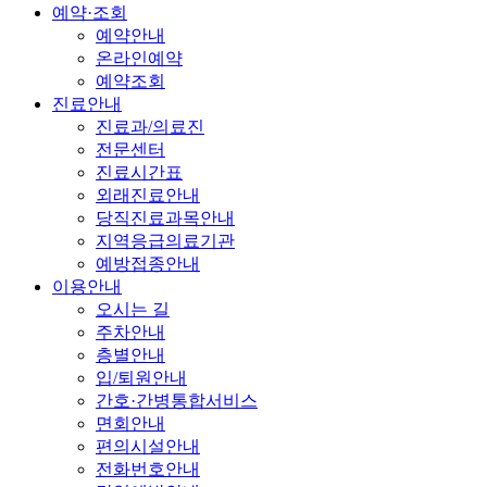
예약·조회
예약안내
온라인예약
예약조회
진료안내
진료과/의료진
전문센터
진료시간표
외래진료안내
당직진료과목안내
지역응급의료기관
예방접종안내
이용안내
오시는 길
주차안내
층별안내
입/퇴원안내
간호·간병통합서비스
면회안내
편의시설안내
전화번호안내