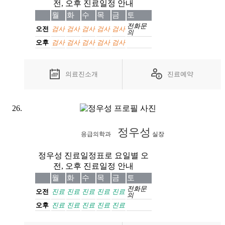
전, 오후 진료일정 안내
월
화
수
목
금
토
전화
문
오전
검사
검사
검사
검사
검사
의
오후
검사
검사
검사
검사
검사
의료진소개
진료예약
정우성
응급의학과
실장
정우성 진료일정표로 요일별 오
전, 오후 진료일정 안내
월
화
수
목
금
토
전화
문
오전
진료
진료
진료
진료
진료
의
오후
진료
진료
진료
진료
진료