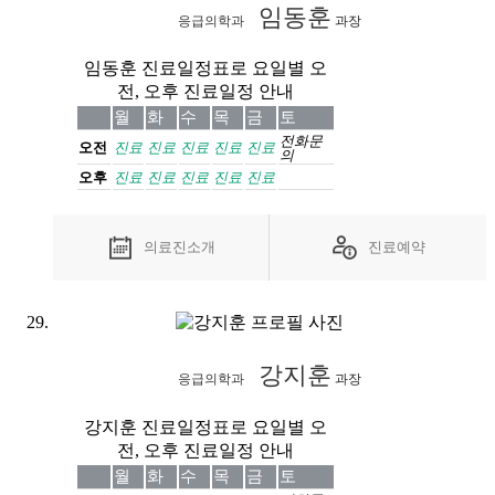
임동훈
응급의학과
과장
임동훈 진료일정표로 요일별 오
전, 오후 진료일정 안내
월
화
수
목
금
토
전화
문
오전
진료
진료
진료
진료
진료
의
오후
진료
진료
진료
진료
진료
의료진소개
진료예약
강지훈
응급의학과
과장
강지훈 진료일정표로 요일별 오
전, 오후 진료일정 안내
월
화
수
목
금
토