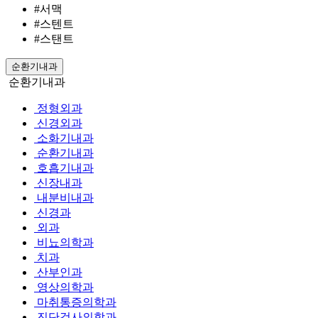
#서맥
#스텐트
#스탠트
순환기내과
순환기내과
정형외과
신경외과
소화기내과
순환기내과
호흡기내과
신장내과
내분비내과
신경과
외과
비뇨의학과
치과
산부인과
영상의학과
마취통증의학과
진단검사의학과