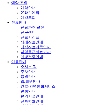
예약·조회
예약안내
온라인예약
예약조회
진료안내
진료과/의료진
전문센터
진료시간표
외래진료안내
당직진료과목안내
지역응급의료기관
예방접종안내
이용안내
오시는 길
주차안내
층별안내
입/퇴원안내
간호·간병통합서비스
면회안내
편의시설안내
전화번호안내