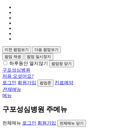
이전 팝업보기
다음 팝업보기
팝업 재생
팝업 일시정지
하루동안 열지않기
팝업창 닫기
구포성심병원
처음 오셨어요?
로그인
회원가입
진료예약
팝업존
전체메뉴
메뉴
구포성심병원 주메뉴
전체메뉴
로그인
회원가입
전체메뉴 닫기