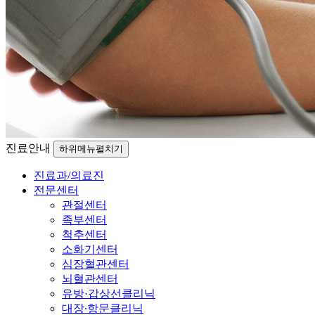
진료안내
하위메뉴펼치기
진료과/의료진
전문센터
관절센터
족부센터
척추센터
소화기센터
심장혈관센터
뇌혈관센터
유방·갑상선클리닉
대장∙항문클리닉