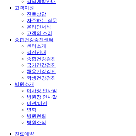
감염예방안내
고객지원
진료상담
자주하는 질문
온라인서식
고객의 소리
종합건강증진센터
센터소개
검진안내
종합건강검진
국가건강검진
채용건강검진
학생건강검진
병원소개
이사장 인사말
병원장 인사말
미션/비전
연혁
병원현황
병원소식
진료예약