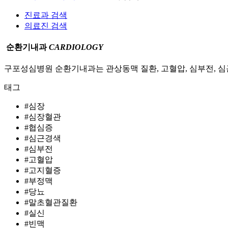
진료과 검색
의료진 검색
순환기내과
CARDIOLOGY
구포성심병원 순환기내과는 관상동맥 질환, 고혈압, 심부전, 심
태그
#심장
#심장혈관
#협심증
#심근경색
#심부전
#고혈압
#고지혈증
#부정맥
#당뇨
#말초혈관질환
#실신
#빈맥