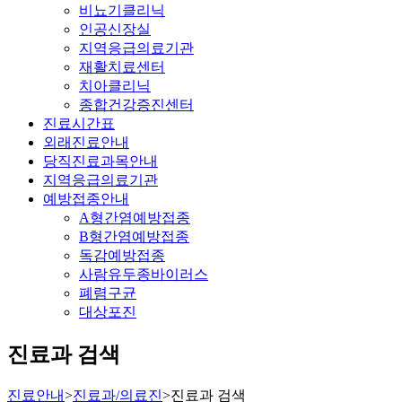
비뇨기클리닉
인공신장실
지역응급의료기관
재활치료센터
치아클리닉
종합건강증진센터
진료시간표
외래진료안내
당직진료과목안내
지역응급의료기관
예방접종안내
A형간염예방접종
B형간염예방접종
독감예방접종
사람유두종바이러스
폐렴구균
대상포진
진료과 검색
진료안내
>
진료과/의료진
>
진료과 검색