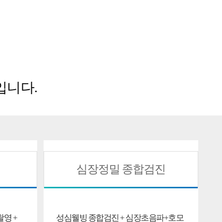
입니다.
심장정밀 종합검진
영 +
성심웰빙 종합검진 + 심장초음파+호모