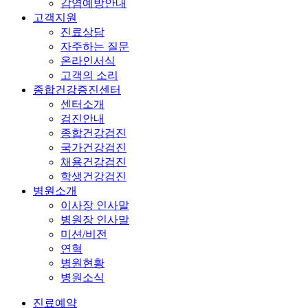
감염예방안내
고객지원
진료상담
자주하는 질문
온라인서식
고객의 소리
종합건강증진센터
센터소개
검진안내
종합건강검진
국가건강검진
채용건강검진
학생건강검진
병원소개
이사장 인사말
병원장 인사말
미션/비전
연혁
병원현황
병원소식
진료예약