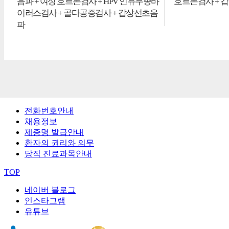
음파 + 여성 호르몬검사 + HPV 인유두종바
호르몬검사 + 
이러스검사 + 골다공증검사 + 갑상선초음
파
전화번호안내
채용정보
제증명 발급안내
환자의 권리와 의무
당직 진료과목안내
TOP
네이버 블로그
인스타그램
유튜브