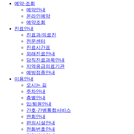
예약·조회
예약안내
온라인예약
예약조회
진료안내
진료과/의료진
전문센터
진료시간표
외래진료안내
당직진료과목안내
지역응급의료기관
예방접종안내
이용안내
오시는 길
주차안내
층별안내
입/퇴원안내
간호·간병통합서비스
면회안내
편의시설안내
전화번호안내