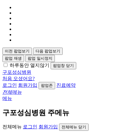
이전 팝업보기
다음 팝업보기
팝업 재생
팝업 일시정지
하루동안 열지않기
팝업창 닫기
구포성심병원
처음 오셨어요?
로그인
회원가입
진료예약
팝업존
전체메뉴
메뉴
구포성심병원 주메뉴
전체메뉴
로그인
회원가입
전체메뉴 닫기